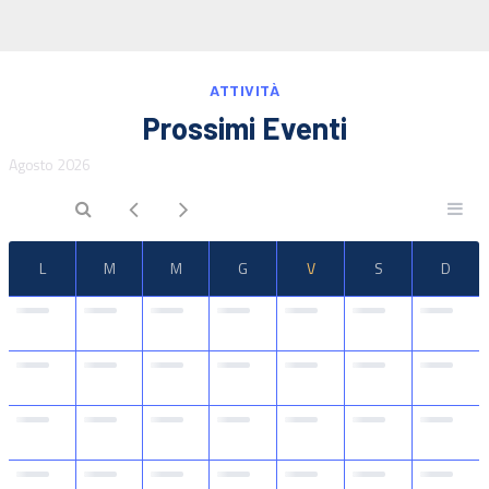
IT
EN
ATTIVITÀ
Prossimi Eventi
Agosto 2026
L
M
M
G
V
S
D