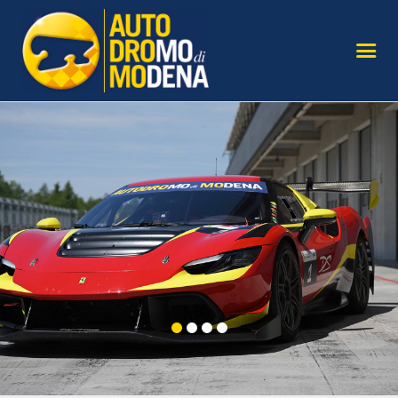
L’AUTODROMO
GIRARE IN PISTA
CORSI GUIDA SICURA
TERRITORIO
LE NOSTRE AUTO
SERVIZI PER AGENZIE
GALLERY E MEDIA
ISCRIVITI ALLA
NEWSLETTER
CONTATTI
DOVE SIAMO