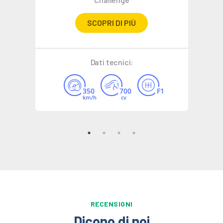
SCOPRI DI PIÙ
Dati tecnici:
350
700
F1
km/h
cv
RECENSIONI
Dicono di noi