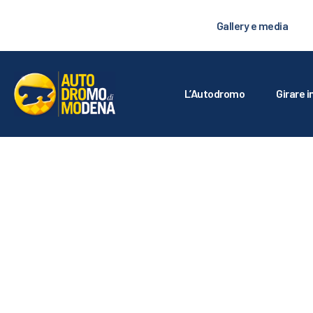
L
Gallery e media
GI
C
L’Autodromo
Girare i
T
L
S
G
IS