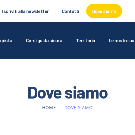
’AUTODROMO
Iscriviti alla newsletter
Contatti
Dove siamo
RARE IN PISTA
ORSI GUIDA SICURA
n pista
Corsi guida sicura
Territorio
Le nostre au
ERRITORIO
E NOSTRE AUTO
Dove siamo
ERVIZI PER AGENZIE
ALLERY E MEDIA
HOME
DOVE SIAMO
CRIVITI ALLA