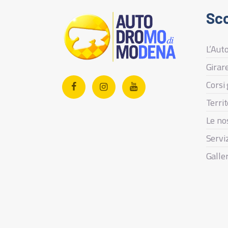
Sco
L’Aut
Girare
Corsi 
Territ
Le no
Servi
Galle