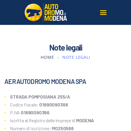
L’AUTODROMO
Note legali
GIRARE IN PISTA
HOME
NOTE LEGALI
CORSI GUIDA SICURA
TERRITORIO
LE NOSTRE AUTO
AERAUTODROMO MODENA SPA
SERVIZI PER AGENZIE
GALLERY E MEDIA
STRADA POMPOSIANA 255/A
ISCRIVITI ALLA
Codice fiscale:
01890090366
NEWSLETTER
P.IVA
01890090366
CONTATTI
Iscritta al Registro delle Imprese di
MODENA
DOVE SIAMO
Numero di iscrizione:
MO250566