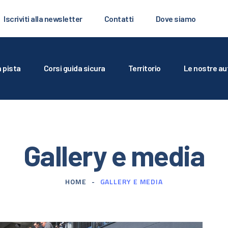
’AUTODROMO
Iscriviti alla newsletter
Contatti
Dove siamo
RARE IN PISTA
ORSI GUIDA SICURA
n pista
Corsi guida sicura
Territorio
Le nostre au
ERRITORIO
E NOSTRE AUTO
Gallery e media
ERVIZI PER AGENZIE
ALLERY E MEDIA
HOME
GALLERY E MEDIA
CRIVITI ALLA