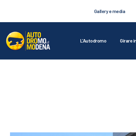
L
Gallery e media
GI
C
L’Autodromo
Girare i
T
L
S
G
IS