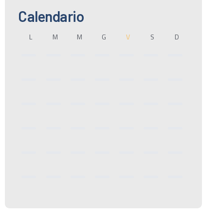
Calendario
L
M
M
G
V
S
D