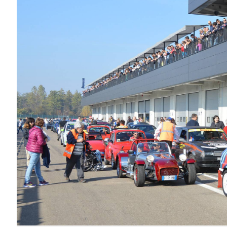
N
C
D