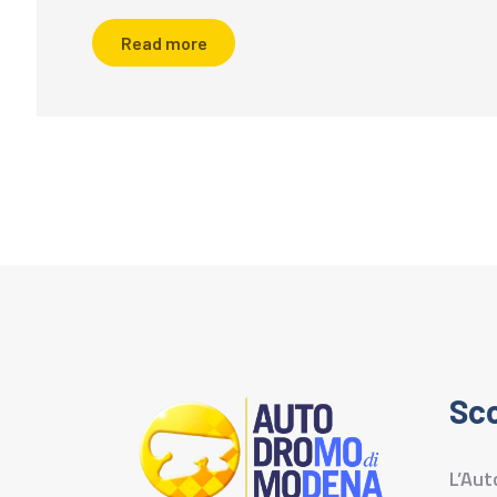
Read more
Sco
L’Au