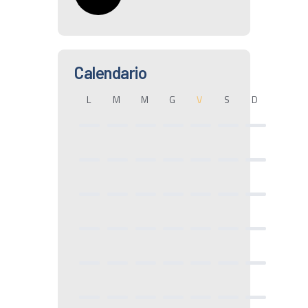
Calendario
L
M
M
G
V
S
D