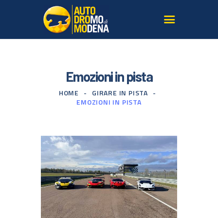
L’AUTODROMO
Emozioni in pista
GIRARE IN PISTA
HOME
GIRARE IN PISTA
CORSI GUIDA SICURA
EMOZIONI IN PISTA
TERRITORIO
LE NOSTRE AUTO
SERVIZI PER AGENZIE
GALLERY E MEDIA
ISCRIVITI ALLA
NEWSLETTER
CONTATTI
DOVE SIAMO