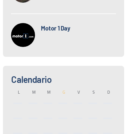
Motor 1 Day
Calendario
L
M
M
G
V
S
D