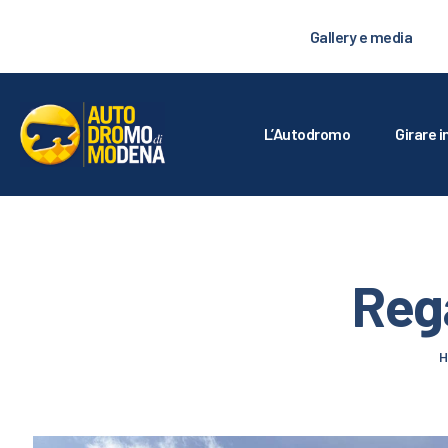
L
Gallery e media
GI
C
L’Autodromo
Girare i
T
L
Rega
S
G
IS