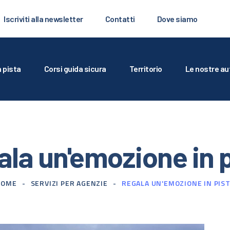
’AUTODROMO
Iscriviti alla newsletter
Contatti
Dove siamo
RARE IN PISTA
ORSI GUIDA SICURA
n pista
Corsi guida sicura
Territorio
Le nostre au
ERRITORIO
E NOSTRE AUTO
la un'emozione in 
ERVIZI PER AGENZIE
ALLERY E MEDIA
HOME
SERVIZI PER AGENZIE
REGALA UN'EMOZIONE IN PIS
CRIVITI ALLA