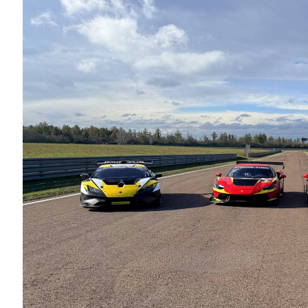
N
C
D