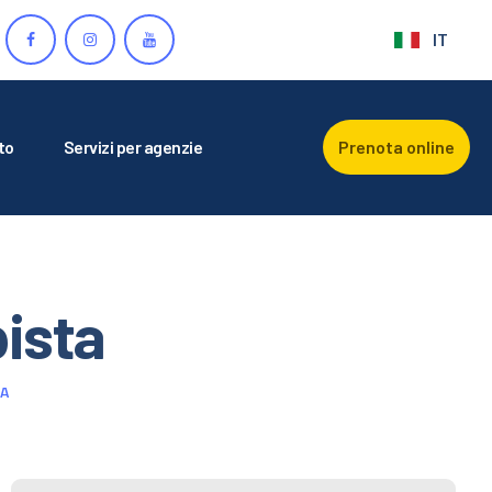
IT
to
Servizi per agenzie
Prenota online
pista
TA