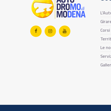
L’Au
Girare
Corsi
Terri
Le no
Servi
Galle