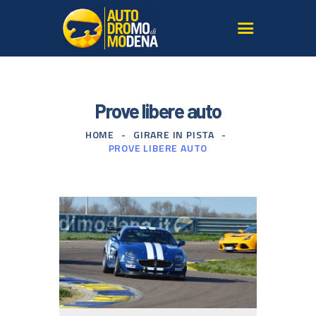
L’AUTODROMO
Prove libere auto
GIRARE IN PISTA
HOME
GIRARE IN PISTA
CORSI GUIDA SICURA
PROVE LIBERE AUTO
TERRITORIO
LE NOSTRE AUTO
SERVIZI PER AGENZIE
GALLERY E MEDIA
ISCRIVITI ALLA
NEWSLETTER
CONTATTI
DOVE SIAMO