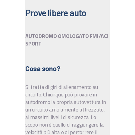
IT
Prove libere auto
EN
AUTODROMO OMOLOGATO FMI/ACI
SPORT
Cosa sono?
Si tratta di giri di allenamento su
circuito. Chiunque può provare in
autodromo la propria autovettura in
un circuito ampiamente attrezzato,
ai massimi livelli di sicurezza. Lo
scopo non è quello di raggiungere la
velocità più alta o di percorrere il