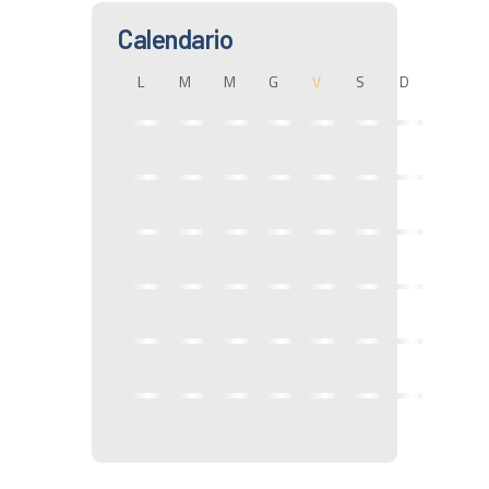
Calendario
L
M
M
G
V
S
D