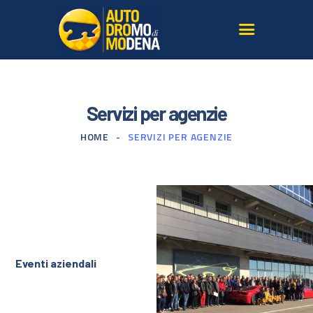
L’AUTODROMO
Servizi per agenzie
GIRARE IN PISTA
HOME
SERVIZI PER AGENZIE
CORSI GUIDA SICURA
TERRITORIO
LE NOSTRE AUTO
SERVIZI PER AGENZIE
GALLERY E MEDIA
ISCRIVITI ALLA
Eventi aziendali
NEWSLETTER
CONTATTI
DOVE SIAMO