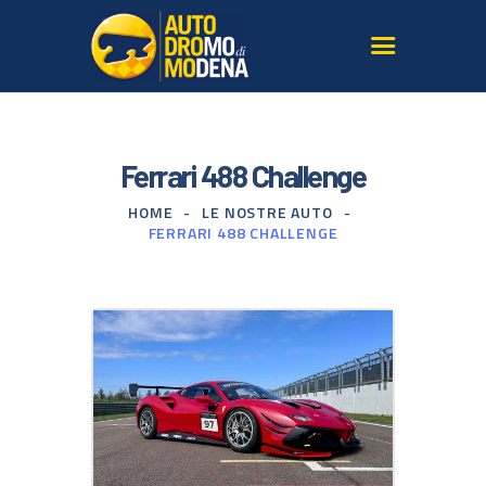
L’AUTODROMO
Ferrari 488 Challenge
GIRARE IN PISTA
HOME
LE NOSTRE AUTO
CORSI GUIDA SICURA
FERRARI 488 CHALLENGE
TERRITORIO
LE NOSTRE AUTO
SERVIZI PER AGENZIE
GALLERY E MEDIA
ISCRIVITI ALLA
NEWSLETTER
CONTATTI
DOVE SIAMO