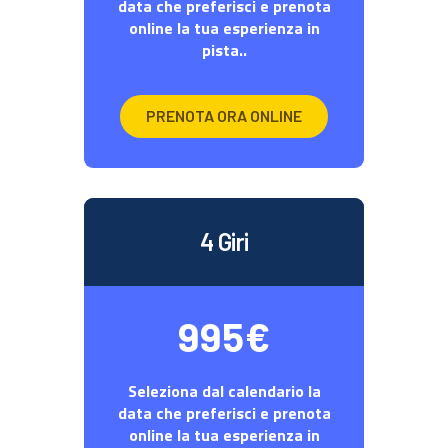
data che preferisci e prenota
online la tua esperienza in
pista..
PRENOTA ORA ONLINE
4 Giri
995€
Seleziona dal calendario la
data che preferisci e prenota
online la tua esperienza in