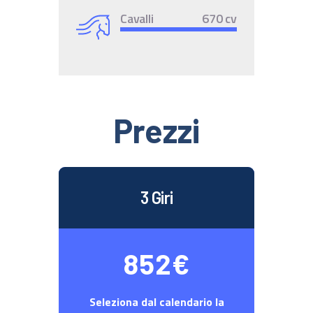
Cavalli
670 cv
Prezzi
3 Giri
852€
Seleziona dal calendario la