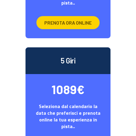
pista..
PRENOTA ORA ONLINE
5 Giri
1089€
Seleziona dal calendario la
data che preferisci e prenota
online la tua esperienza in
pista..