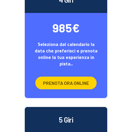
985€
Seleziona dal calendario la
data che preferisci e prenota
online la tua esperienza in
pista..
PRENOTA ORA ONLINE
5 Giri