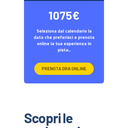
1075€
Seleziona dal calendario la
data che preferisci e prenota
online la tua esperienza in
pista..
PRENOTA ORA ONLINE
Scopri le