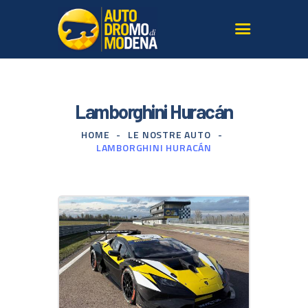
L’AUTODROMO
Lamborghini Huracán
GIRARE IN PISTA
HOME
LE NOSTRE AUTO
CORSI GUIDA SICURA
LAMBORGHINI HURACÁN
TERRITORIO
LE NOSTRE AUTO
SERVIZI PER AGENZIE
GALLERY E MEDIA
ISCRIVITI ALLA
NEWSLETTER
CONTATTI
DOVE SIAMO