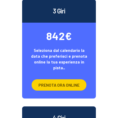
3 Giri
842€
Seleziona dal calendario la
data che preferisci e prenota
online la tua esperienza in
pista..
PRENOTA ORA ONLINE
4 Giri