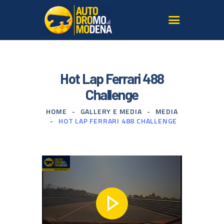
L’AUTODROMO
Hot Lap Ferrari 488
GIRARE IN PISTA
Challenge
CORSI GUIDA SICURA
HOME
GALLERY E MEDIA
MEDIA
TERRITORIO
HOT LAP FERRARI 488 CHALLENGE
LE NOSTRE AUTO
SERVIZI PER AGENZIE
GALLERY E MEDIA
ISCRIVITI ALLA
NEWSLETTER
CONTATTI
DOVE SIAMO