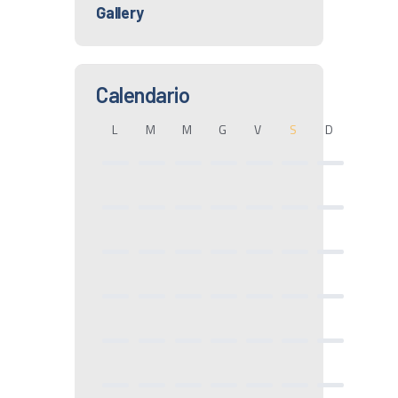
Gallery
Calendario
L
M
M
G
V
S
D