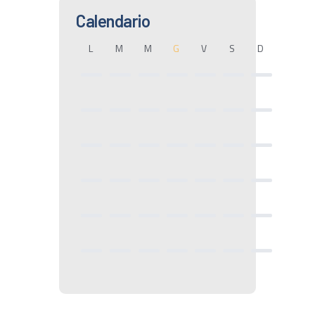
Calendario
L
M
M
G
V
S
D