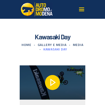
L’AUTODROMO
Kawasaki Day
GIRARE IN PISTA
HOME
GALLERY E MEDIA
MEDIA
CORSI GUIDA SICURA
KAWASAKI DAY
TERRITORIO
LE NOSTRE AUTO
SERVIZI PER AGENZIE
GALLERY E MEDIA
ISCRIVITI ALLA
NEWSLETTER
CONTATTI
DOVE SIAMO