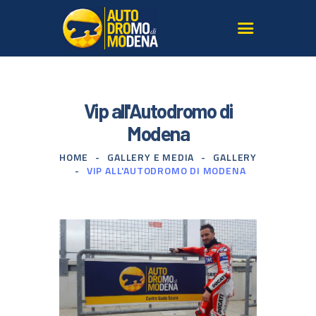
L’AUTODROMO
Vip all'Autodromo di
GIRARE IN PISTA
Modena
CORSI GUIDA SICURA
HOME
GALLERY E MEDIA
GALLERY
TERRITORIO
VIP ALL'AUTODROMO DI MODENA
LE NOSTRE AUTO
SERVIZI PER AGENZIE
GALLERY E MEDIA
ISCRIVITI ALLA
NEWSLETTER
CONTATTI
DOVE SIAMO