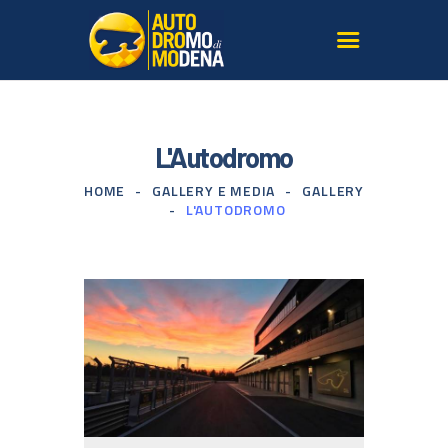
L’AUTODROMO
L'Autodromo
GIRARE IN PISTA
HOME
GALLERY E MEDIA
GALLERY
CORSI GUIDA SICURA
L'AUTODROMO
TERRITORIO
LE NOSTRE AUTO
SERVIZI PER AGENZIE
GALLERY E MEDIA
ISCRIVITI ALLA
NEWSLETTER
CONTATTI
DOVE SIAMO